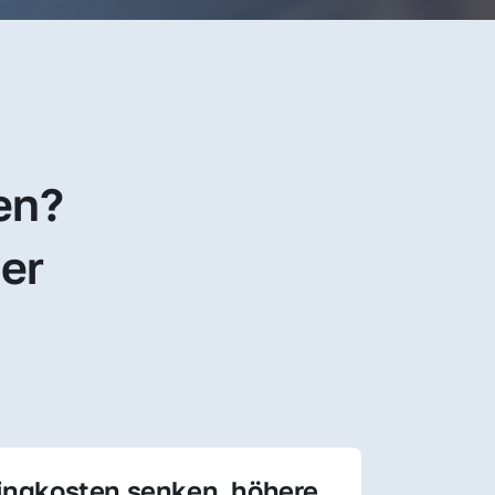
en? 
er 
ingkosten senken, höhere 