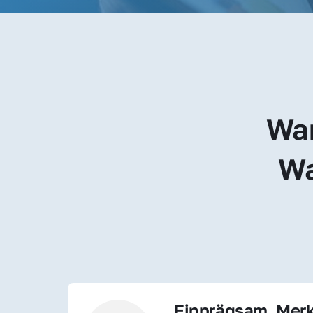
War
Wa
Einprägsam, Merk