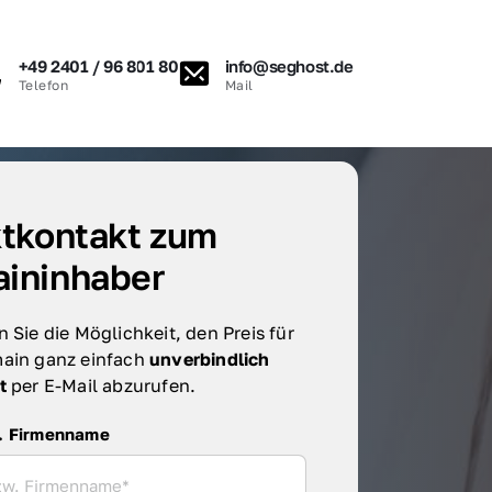
+49 2401 / 96 801 80
info@seghost.de
Telefon
Mail
tkontakt zum 
ininhaber
 Sie die Möglichkeit, den Preis für 
ain ganz einfach 
unverbindlich 
t 
per E-Mail abzurufen.
irmenname
. Firmenname