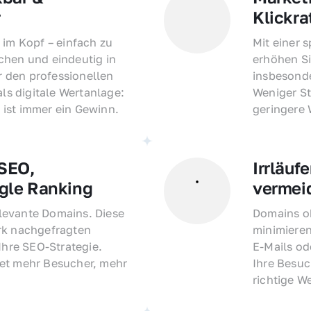
r
Klickra
 im Kopf – einfach zu 
Mit einer 
hen und eindeutig in 
erhöhen Si
den professionellen 
insbesonde
als digitale Wertanlage: 
Weniger St
ist immer ein Gewinn.
geringere
EO, 
Irrläufe
gle Ranking
vermei
evante Domains. Diese 
Domains oh
rk nachgefragten 
minimieren
Ihre SEO-Strategie. 
E-Mails o
et mehr Besucher, mehr 
Ihre Besuc
richtige W