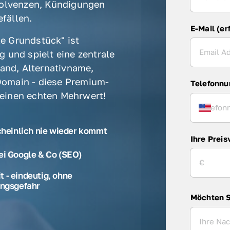
olvenzen, Kündigungen 
fällen. 
E-Mail (er
e Grundstück" ist 
 und spielt eine zentrale 
rand, Alternativname, 
omain - diese Premium-
Telefonn
 einen echten Mehrwert! 
cheinlich nie wieder kommt
Ihre Preis
ei Google & Co (SEO)
 - eindeutig, ohne
ngsgefahr
Möchten S