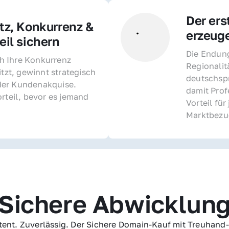
Der ers
z, Konkurrenz & 
erzeug
il sichern 
Die Endung 
 Ihre Konkurrenz 
Regionalit
itzt, gewinnt strategisch 
deutschspr
er Kundenakquise. 
damit Profe
rteil, bevor es jemand 
Vorteil fü
Marktbezu
Sichere Abwicklun
ent. Zuverlässig. Der Sichere Domain-Kauf mit Treuhand-