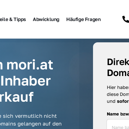
eile & Tipps
Abwicklung
Häufige Fragen
 mori.at 
Direk
Doma
Inhaber 
Hier haben
rkauf
diese Dom
und 
sofor
Name bzw. F
Name bzw
 sich vermutlich nicht 
mains gelangen auf den 